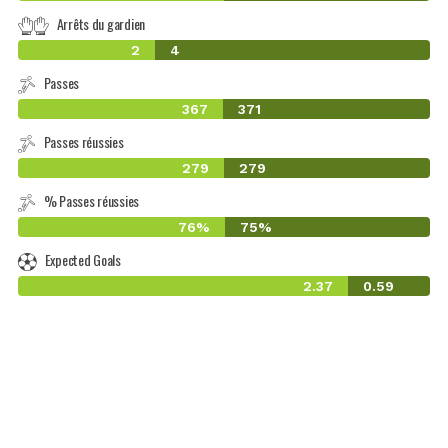
Arrêts du gardien
2
4
Passes
367
371
Passes réussies
279
279
% Passes réussies
76%
75%
Expected Goals
2.37
0.59