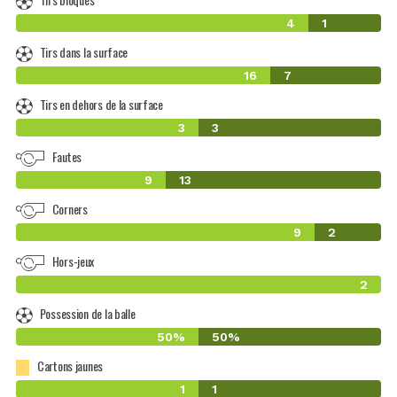
4
1
Tirs dans la surface
16
7
Tirs en dehors de la surface
3
3
Fautes
9
13
Corners
9
2
Hors-jeux
2
Possession de la balle
50%
50%
Cartons jaunes
1
1