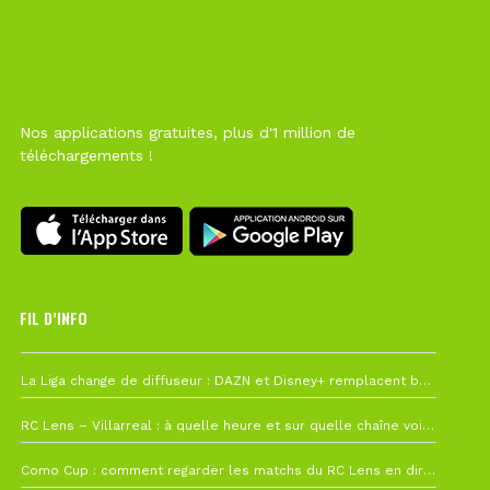
Nos applications gratuites, plus d'1 million de
téléchargements !
FIL D’INFO
Hier à 10h12
La Liga change de diffuseur : DAZN et Disney+ remplacent beIN Sports !
1 août à 09h19
RC Lens – Villarreal : à quelle heure et sur quelle chaîne voir la finale de la Como Cup ?
27 juillet à 19h57
Como Cup : comment regarder les matchs du RC Lens en direct ?