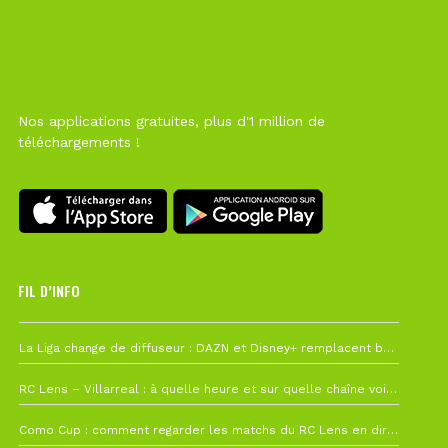
Nos applications gratuites, plus d'1 million de
téléchargements !
FIL D’INFO
6 août à 10h12
La Liga change de diffuseur : DAZN et Disney+ remplacent beIN Sports !
1 août à 09h19
RC Lens – Villarreal : à quelle heure et sur quelle chaîne voir la finale de la Como Cup ?
27 juillet à 19h57
Como Cup : comment regarder les matchs du RC Lens en direct ?