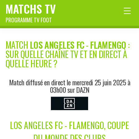
MATCHS TV
PROGRAMME TV FOOT
MATCH
LOS ANGELES FC
-
FLAMENGO
:
SUR QUELLE CHAÎNE TV ET EN DIRECT À
QUELLE HEURE ?
Match diffusé en direct le mercredi 25 juin 2025 à
03h00 sur DAZN
LOS ANGELES FC - FLAMENGO, COUPE
DU MONDE DES CLUBS