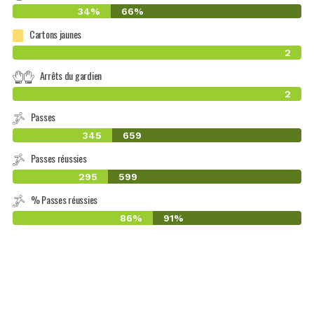
34%
66%
Cartons jaunes
2
Arrêts du gardien
2
Passes
345
659
Passes réussies
295
599
% Passes réussies
86%
91%