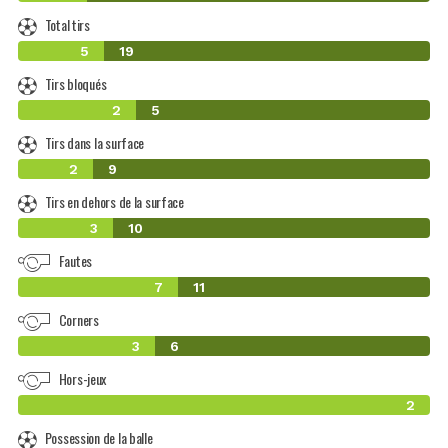
Total tirs
5
19
Tirs bloqués
2
5
Tirs dans la surface
2
9
Tirs en dehors de la surface
3
10
Fautes
7
11
Corners
3
6
Hors-jeux
2
Possession de la balle