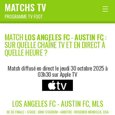
MATCHS TV
PROGRAMME TV FOOT
MATCH
LOS ANGELES FC
-
AUSTIN FC
:
SUR QUELLE CHAÎNE TV ET EN DIRECT À
QUELLE HEURE ?
Match diffusé en direct le jeudi 30 octobre 2025 à
03h30 sur Apple TV
LOS ANGELES FC - AUSTIN FC, MLS
8E DE FINALE • STADE : BMO STADIUM • ARBITRE : ROSENDO MENDOZA, USA