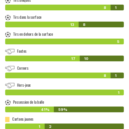
8
1
Tirs dans la surface
13
8
Tirs en dehors de la surface
5
Fautes
17
10
Corners
8
1
Hors-jeux
1
Possession de la balle
41%
59%
Cartons jaunes
1
2