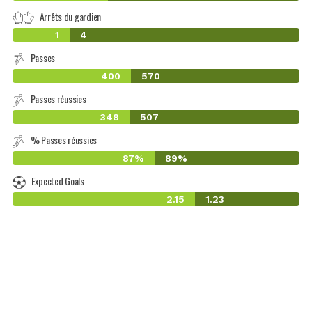
Arrêts du gardien
1
4
Passes
400
570
Passes réussies
348
507
% Passes réussies
87%
89%
Expected Goals
2.15
1.23