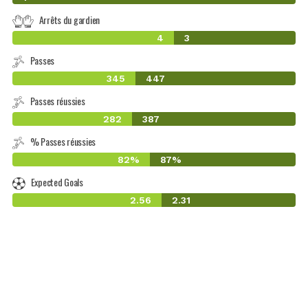
Arrêts du gardien
4
3
Passes
345
447
Passes réussies
282
387
% Passes réussies
82%
87%
Expected Goals
2.56
2.31