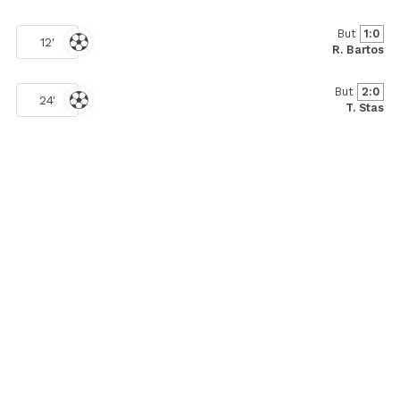
But
1:0
12'
R. Bartos
But
2:0
24'
T. Stas