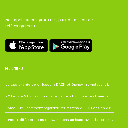
Nos applications gratuites, plus d'1 million de
téléchargements !
FIL D’INFO
6 août à 10h12
La Liga change de diffuseur : DAZN et Disney+ remplacent beIN Sports !
1 août à 09h19
RC Lens – Villarreal : à quelle heure et sur quelle chaîne voir la finale de la Como Cup ?
27 juillet à 19h57
Como Cup : comment regarder les matchs du RC Lens en direct ?
22 juillet à 19h16
Ligue 1+ diffusera plus de 30 matchs amicaux avant la reprise de la Ligue 1