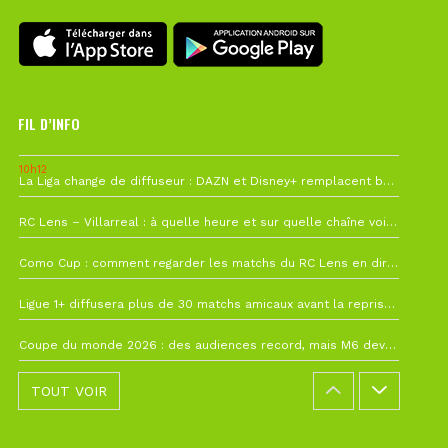
FIL D’INFO
10h12
La Liga change de diffuseur : DAZN et Disney+ remplacent beIN Sports !
1 août à 09h19
RC Lens – Villarreal : à quelle heure et sur quelle chaîne voir la finale de la Como Cup ?
27 juillet à 19h57
Como Cup : comment regarder les matchs du RC Lens en direct ?
22 juillet à 19h16
Ligue 1+ diffusera plus de 30 matchs amicaux avant la reprise de la Ligue 1
22 juillet à 15h22
Coupe du monde 2026 : des audiences record, mais M6 devrait perdre très gros !
TOUT VOIR