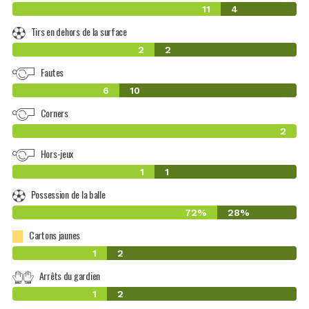
11
4
Tirs en dehors de la surface
2
2
Fautes
6
10
Corners
2
Hors-jeux
1
1
Possession de la balle
72%
28%
Cartons jaunes
1
2
Arrêts du gardien
1
2