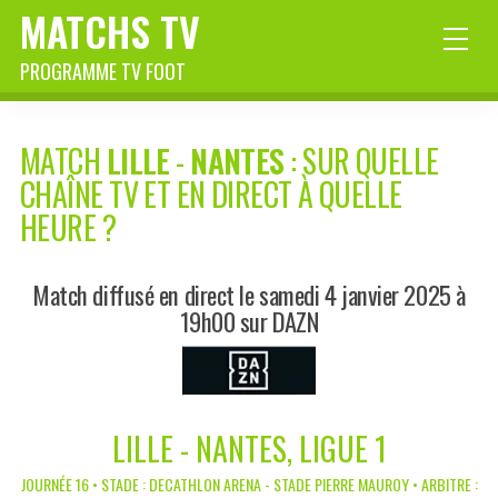
MATCHS TV
PROGRAMME TV FOOT
MATCH
LILLE
-
NANTES
: SUR QUELLE
CHAÎNE TV ET EN DIRECT À QUELLE
HEURE ?
Match diffusé en direct le samedi 4 janvier 2025 à
19h00 sur DAZN
LILLE - NANTES, LIGUE 1
JOURNÉE 16 • STADE : DECATHLON ARENA - STADE PIERRE MAUROY • ARBITRE :