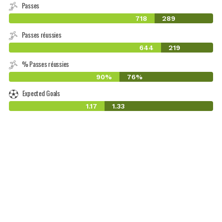
Passes
718
289
Passes réussies
644
219
% Passes réussies
90%
76%
Expected Goals
1.17
1.33