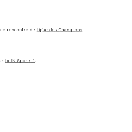
'une rencontre de
Ligue des Champions
.
sur
beIN Sports 1
.