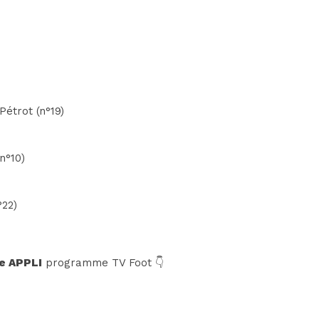
étrot (n°19)
n°10)
°22)
e APPLI
programme TV Foot 👇