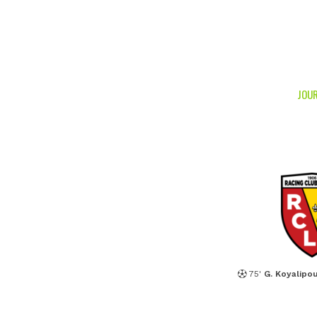
JOUR
75'
G. Koyalipo