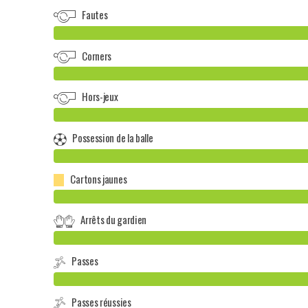
Fautes
Corners
Hors-jeux
Possession de la balle
Cartons jaunes
Arrêts du gardien
Passes
Passes réussies