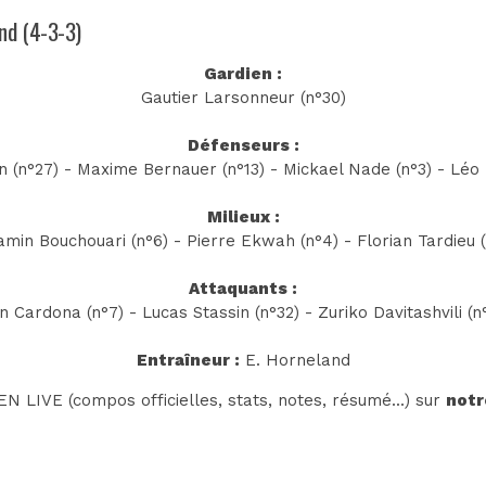
and (4-3-3)
Gardien :
Gautier Larsonneur (n°30)
Défenseurs :
 (n°27) - Maxime Bernauer (n°13) - Mickael Nade (n°3) - Léo P
Milieux :
amin Bouchouari (n°6) - Pierre Ekwah (n°4) - Florian Tardieu (
Attaquants :
in Cardona (n°7) - Lucas Stassin (n°32) - Zuriko Davitashvili (n
Entraîneur :
E. Horneland
N LIVE (compos officielles, stats, notes, résumé...) sur
notr