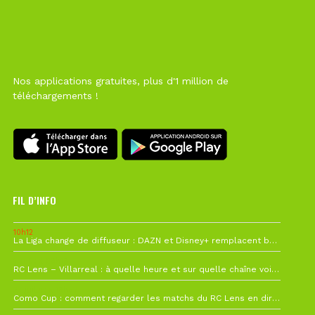
Nos applications gratuites, plus d'1 million de
téléchargements !
FIL D’INFO
10h12
La Liga change de diffuseur : DAZN et Disney+ remplacent beIN Sports !
1 août à 09h19
RC Lens – Villarreal : à quelle heure et sur quelle chaîne voir la finale de la Como Cup ?
27 juillet à 19h57
Como Cup : comment regarder les matchs du RC Lens en direct ?