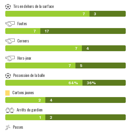
Tirs en dehors de la surface
7
3
Fautes
7
17
Corners
7
4
Hors-jeux
7
5
Possession de la balle
64%
36%
Cartons jaunes
2
4
Arrêts du gardien
1
2
Passes