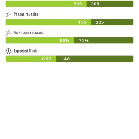
525
305
Passes réussies
450
225
% Passes réussies
86%
74%
Expected Goals
0.97
1.48