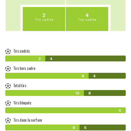
2
4
Tirs cadrés
Tirs cadrés
Tirs cadrés
2
4
Tirs hors cadre
9
4
Total tirs
15
8
Tirs bloqués
4
Tirs dans la surface
8
5