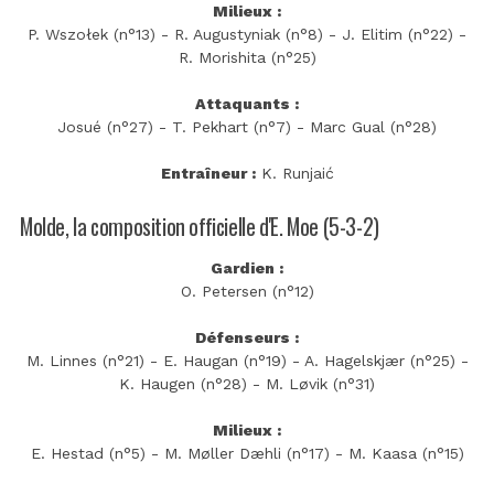
Milieux :
P. Wszołek (n°13) - R. Augustyniak (n°8) - J. Elitim (n°22) -
R. Morishita (n°25)
Attaquants :
Josué (n°27) - T. Pekhart (n°7) - Marc Gual (n°28)
Entraîneur :
K. Runjaić
Molde, la composition officielle d'E. Moe (5-3-2)
Gardien :
O. Petersen (n°12)
Défenseurs :
M. Linnes (n°21) - E. Haugan (n°19) - A. Hagelskjær (n°25) -
K. Haugen (n°28) - M. Løvik (n°31)
Milieux :
E. Hestad (n°5) - M. Møller Dæhli (n°17) - M. Kaasa (n°15)