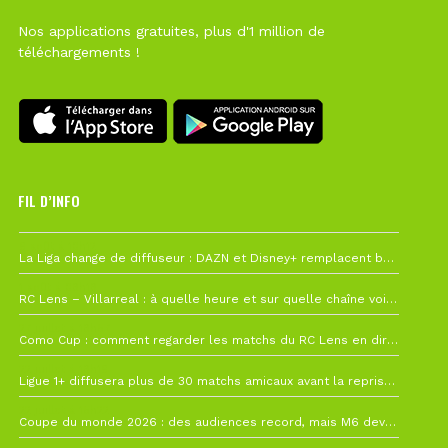
Nos applications gratuites, plus d'1 million de
téléchargements !
FIL D’INFO
6 août à 10h12
La Liga change de diffuseur : DAZN et Disney+ remplacent beIN Sports !
1 août à 09h19
RC Lens – Villarreal : à quelle heure et sur quelle chaîne voir la finale de la Como Cup ?
27 juillet à 19h57
Como Cup : comment regarder les matchs du RC Lens en direct ?
22 juillet à 19h16
Ligue 1+ diffusera plus de 30 matchs amicaux avant la reprise de la Ligue 1
22 juillet à 15h22
Coupe du monde 2026 : des audiences record, mais M6 devrait perdre très gros !