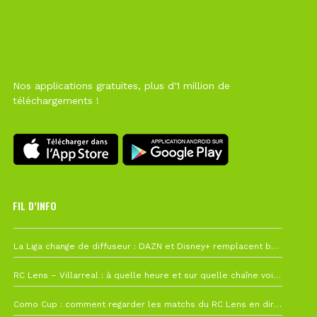
Nos applications gratuites, plus d'1 million de
téléchargements !
FIL D’INFO
Hier à 10h12
La Liga change de diffuseur : DAZN et Disney+ remplacent beIN Sports !
1 août à 09h19
RC Lens – Villarreal : à quelle heure et sur quelle chaîne voir la finale de la Como Cup ?
27 juillet à 19h57
Como Cup : comment regarder les matchs du RC Lens en direct ?