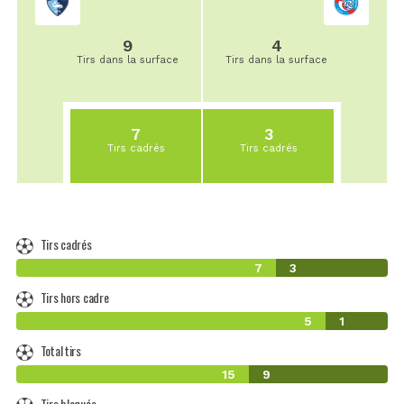
9
4
Tirs dans la surface
Tirs dans la surface
7
3
Tirs cadrés
Tirs cadrés
Tirs cadrés
7
3
Tirs hors cadre
5
1
Total tirs
15
9
Tirs bloqués