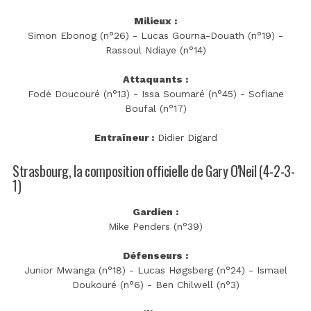
Milieux :
Simon Ebonog (n°26) - Lucas Gourna-Douath (n°19) -
Rassoul Ndiaye (n°14)
Attaquants :
Fodé Doucouré (n°13) - Issa Soumaré (n°45) - Sofiane
Boufal (n°17)
Entraîneur :
Didier Digard
Strasbourg, la composition officielle de Gary O'Neil (4-2-3-
1)
Gardien :
Mike Penders (n°39)
Défenseurs :
Junior Mwanga (n°18) - Lucas Høgsberg (n°24) - Ismael
Doukouré (n°6) - Ben Chilwell (n°3)