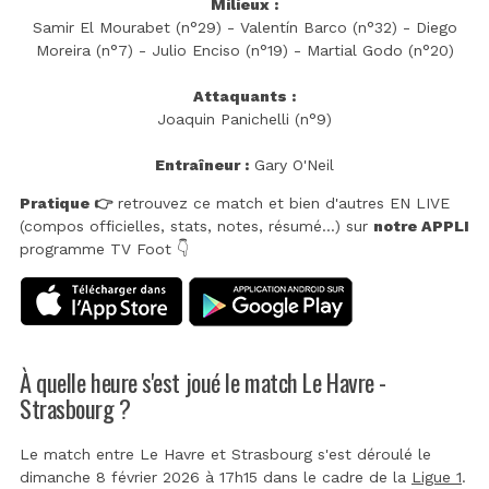
Milieux :
Samir El Mourabet (n°29) - Valentín Barco (n°32) - Diego
Moreira (n°7) - Julio Enciso (n°19) - Martial Godo (n°20)
Attaquants :
Joaquin Panichelli (n°9)
Entraîneur :
Gary O'Neil
Pratique 👉
retrouvez ce match et bien d'autres EN LIVE
(compos officielles, stats, notes, résumé...) sur
notre APPLI
programme TV Foot 👇
À quelle heure s'est joué le match Le Havre -
Strasbourg ?
Le match entre Le Havre et Strasbourg s'est déroulé le
dimanche 8 février 2026 à 17h15 dans le cadre de la
Ligue 1
.