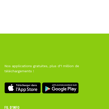
Nos applications gratuites, plus d'1 million de
téléchargements !
FIL D’INFO