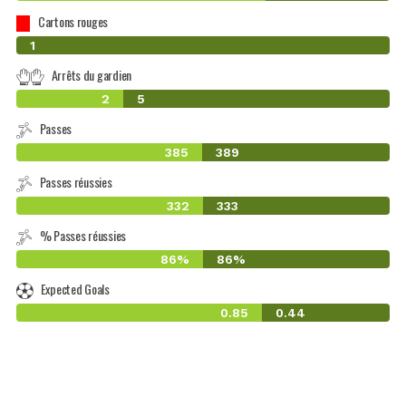
Cartons rouges
0
1
Arrêts du gardien
2
5
Passes
385
389
Passes réussies
332
333
% Passes réussies
86%
86%
Expected Goals
0.85
0.44