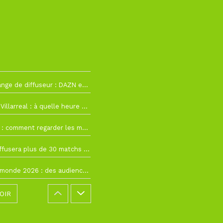
h12
La Liga change de diffuseur : DAZN et Disney+ remplacent beIN Sports !
h19
RC Lens – Villarreal : à quelle heure et sur quelle chaîne voir la finale de la Como Cup ?
 19h57
Como Cup : comment regarder les matchs du RC Lens en direct ?
 19h16
Ligue 1+ diffusera plus de 30 matchs amicaux avant la reprise de la Ligue 1
 15h22
Coupe du monde 2026 : des audiences record, mais M6 devrait perdre très gros !
OIR