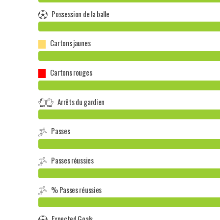
Possession de la balle
Cartons jaunes
Cartons rouges
Arrêts du gardien
Passes
Passes réussies
% Passes réussies
Expected Goals