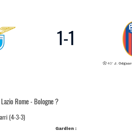
1
-
1
40'
J. Odgaar
h Lazio Rome - Bologne ?
arri (4-3-3)
Gardien :