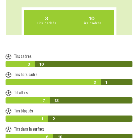
3
10
Tirs cadrés
Tirs cadrés
Tirs cadrés
3
10
Tirs hors cadre
3
1
Total tirs
7
13
Tirs bloqués
1
2
Tirs dans la surface
6
10