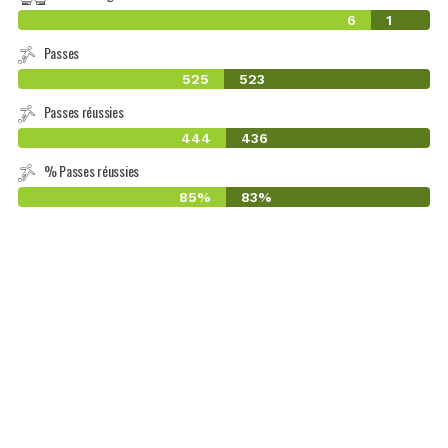
6
1
Passes
525
523
Passes réussies
444
436
% Passes réussies
85%
83%