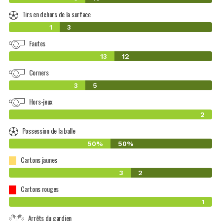
Tirs en dehors de la surface
1
3
Fautes
13
12
Corners
3
5
Hors-jeux
2
Possession de la balle
50%
50%
Cartons jaunes
3
2
Cartons rouges
1
Arrêts du gardien