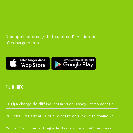
Nos applications gratuites, plus d'1 million de
téléchargements !
FIL D’INFO
6 août à 10h12
La Liga change de diffuseur : DAZN et Disney+ remplacent beIN Sports !
1 août à 09h19
RC Lens – Villarreal : à quelle heure et sur quelle chaîne voir la finale de la Como Cup ?
27 juillet à 19h57
Como Cup : comment regarder les matchs du RC Lens en direct ?