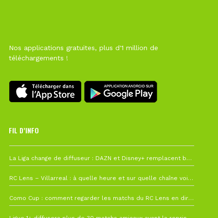
Nos applications gratuites, plus d'1 million de
téléchargements !
FIL D’INFO
Hier à 10h12
La Liga change de diffuseur : DAZN et Disney+ remplacent beIN Sports !
1 août à 09h19
RC Lens – Villarreal : à quelle heure et sur quelle chaîne voir la finale de la Como Cup ?
27 juillet à 19h57
Como Cup : comment regarder les matchs du RC Lens en direct ?
22 juillet à 19h16