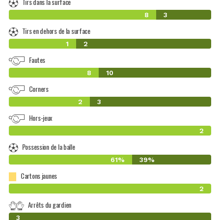
Tirs dans la surface
8
3
Tirs en dehors de la surface
1
2
Fautes
8
10
Corners
2
3
Hors-jeux
2
Possession de la balle
61%
39%
Cartons jaunes
2
Arrêts du gardien
0
3