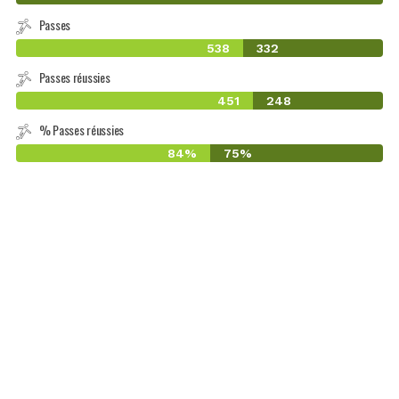
Passes
538
332
Passes réussies
451
248
% Passes réussies
84%
75%