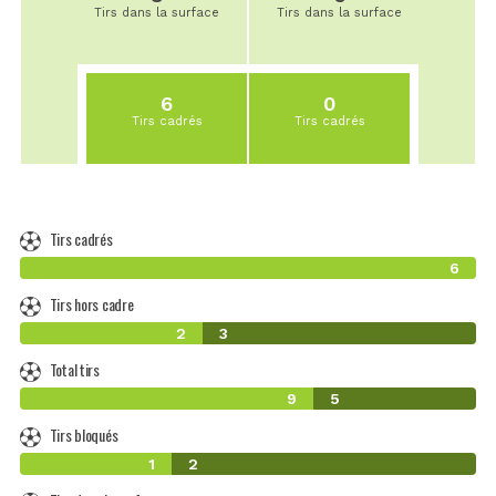
Tirs dans la surface
Tirs dans la surface
6
0
Tirs cadrés
Tirs cadrés
Tirs cadrés
6
Tirs hors cadre
2
3
Total tirs
9
5
Tirs bloqués
1
2