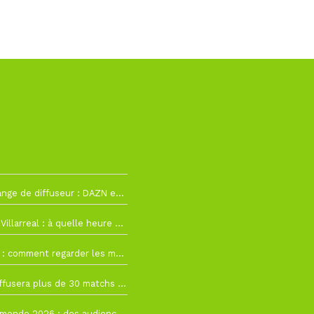
h12
La Liga change de diffuseur : DAZN et Disney+ remplacent beIN Sports !
h19
RC Lens – Villarreal : à quelle heure et sur quelle chaîne voir la finale de la Como Cup ?
 19h57
Como Cup : comment regarder les matchs du RC Lens en direct ?
 19h16
Ligue 1+ diffusera plus de 30 matchs amicaux avant la reprise de la Ligue 1
 15h22
Coupe du monde 2026 : des audiences record, mais M6 devrait perdre très gros !