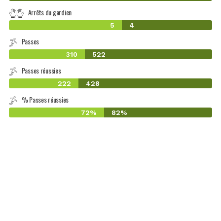
Arrêts du gardien
5
4
Passes
310
522
Passes réussies
222
428
% Passes réussies
72%
82%