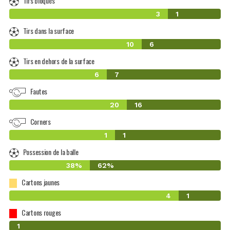
Tirs bloqués
3
1
Tirs dans la surface
10
6
Tirs en dehors de la surface
6
7
Fautes
20
16
Corners
1
1
Possession de la balle
38%
62%
Cartons jaunes
4
1
Cartons rouges
0
1