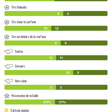
Tirs bloqués
4
3
Tirs dans la surface
10
12
Tirs en dehors de la surface
6
5
Fautes
11
11
Corners
10
5
Hors-jeux
2
2
Possession de la balle
49%
51%
Cartons jaunes