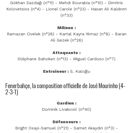
Gökhan Sazdağı (n°11) - Mehdi Bourabia (n°10) - Dimitris
Kolovetsios (n°4) - Lionel Carole (n°23) - Hasan Ali Kaldırım
(n°33)
Milieux :
Ramazan Civelek (n°28) - Kartal Kayra Yılmaz (n°8) - Baran
Ali Gezek (n°26)
Attaquants :
Stéphane Bahoken (n°13) - Miguel Cardoso (n°7)
Entraîneur :
S. Kaloğlu
Fenerbahçe, la composition officielle de José Mourinho (4-
2-3-1)
Gardien :
Dominik Livaković (n°40)
Défenseurs :
Bright Osayi-Samuel (n°21) - Samet Akaydın (n°3) -