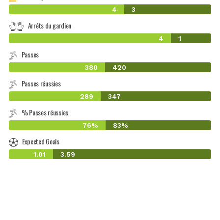
4
3
Arrêts du gardien
4
1
Passes
380
420
Passes réussies
289
347
% Passes réussies
76%
83%
Expected Goals
1.01
3.59