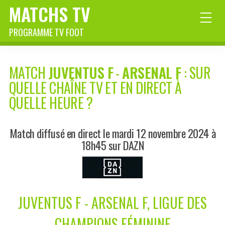
MATCHS TV
PROGRAMME TV FOOT
MATCH
JUVENTUS F
-
ARSENAL F
: SUR
QUELLE CHAÎNE TV ET EN DIRECT À
QUELLE HEURE ?
Match diffusé en direct le mardi 12 novembre 2024 à
18h45 sur DAZN
JUVENTUS F - ARSENAL F, LIGUE DES
CHAMPIONS FÉMININE