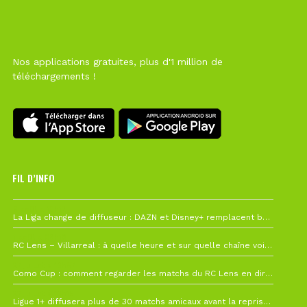
Nos applications gratuites, plus d'1 million de
téléchargements !
FIL D’INFO
6 août à 10h12
La Liga change de diffuseur : DAZN et Disney+ remplacent beIN Sports !
1 août à 09h19
RC Lens – Villarreal : à quelle heure et sur quelle chaîne voir la finale de la Como Cup ?
27 juillet à 19h57
Como Cup : comment regarder les matchs du RC Lens en direct ?
22 juillet à 19h16
Ligue 1+ diffusera plus de 30 matchs amicaux avant la reprise de la Ligue 1