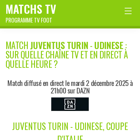
MATCHS TV
PROGRAMME TV FOOT
MATCH
JUVENTUS TURIN
-
UDINESE
:
SUR QUELLE CHAÎNE TV ET EN DIRECT À
QUELLE HEURE ?
Match diffusé en direct le mardi 2 décembre 2025 à
21h00 sur DAZN
JUVENTUS TURIN - UDINESE, COUPE
D'ITALIE