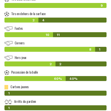
9
Tirs en dehors de la surface
2
4
Fautes
10
11
Corners
8
1
Hors-jeux
2
2
Possession de la balle
60%
40%
Cartons jaunes
0
1
Arrêts du gardien
0
1