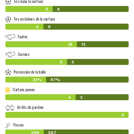
Tirs dans la surface
5
8
Tirs en dehors de la surface
4
9
Fautes
18
13
Corners
5
5
Possession de la balle
33%
67%
Cartons jaunes
4
3
Arrêts du gardien
6
Passes
256
567