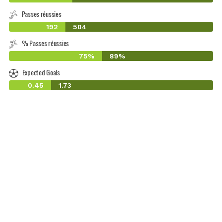
Passes réussies
192
504
% Passes réussies
75%
89%
Expected Goals
0.45
1.73