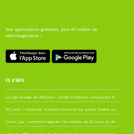
Nos applications gratuites, plus d'1 million de
téléchargements !
FIL D’INFO
Hier à 10h12
La Liga change de diffuseur : DAZN et Disney+ remplacent beIN Sports !
1 août à 09h19
RC Lens – Villarreal : à quelle heure et sur quelle chaîne voir la finale de la Como Cup ?
27 juillet à 19h57
Como Cup : comment regarder les matchs du RC Lens en direct ?
22 juillet à 19h16