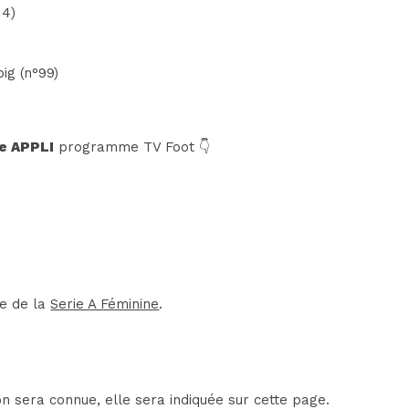
14)
ig (n°99)
e APPLI
programme TV Foot 👇
re de la
Serie A Féminine
.
on sera connue, elle sera indiquée sur cette page.