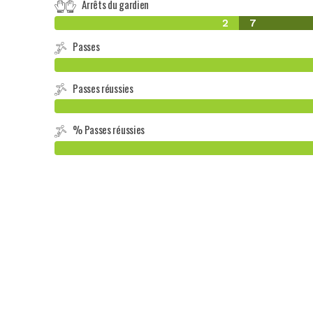
Arrêts du gardien
2
7
Passes
Passes réussies
% Passes réussies