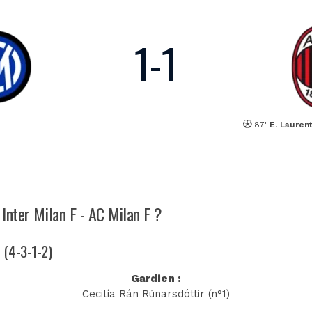
1
-
1
87'
E. Lauren
 Inter Milan F - AC Milan F ?
i (4-3-1-2)
Gardien :
Cecilía Rán Rúnarsdóttir (n°1)