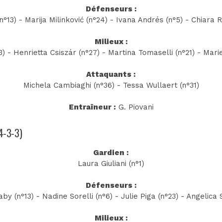
Défenseurs :
°13) - Marija Milinković (n°24) - Ivana Andrés (n°5) - Chiara R
Milieux :
3) - Henrietta Csiszár (n°27) - Martina Tomaselli (n°21) - Mari
Attaquants :
Michela Cambiaghi (n°36) - Tessa Wullaert (n°31)
Entraîneur :
G. Piovani
(4-3-3)
Gardien :
Laura Giuliani (n°1)
Défenseurs :
y (n°13) - Nadine Sorelli (n°6) - Julie Piga (n°23) - Angelica S
Milieux :