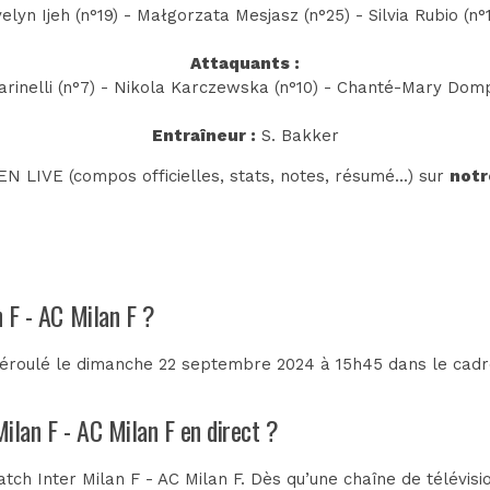
elyn Ijeh (n°19) - Małgorzata Mesjasz (n°25) - Silvia Rubio (n°
Attaquants :
arinelli (n°7) - Nikola Karczewska (n°10) - Chanté-Mary Domp
Entraîneur :
S. Bakker
N LIVE (compos officielles, stats, notes, résumé...) sur
notr
n F - AC Milan F ?
 déroulé le dimanche 22 septembre 2024 à 15h45 dans le cad
Milan F - AC Milan F en direct ?
ch Inter Milan F - AC Milan F. Dès qu’une chaîne de télévisi