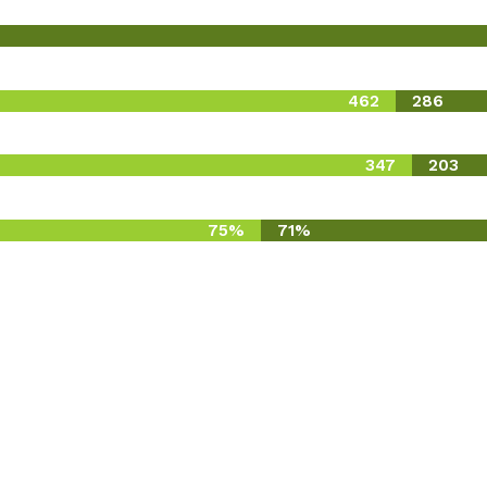
462
286
347
203
75%
71%