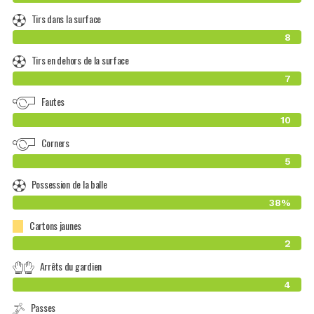
Tirs dans la surface
8
Tirs en dehors de la surface
7
Fautes
10
Corners
5
Possession de la balle
38%
Cartons jaunes
2
Arrêts du gardien
4
Passes