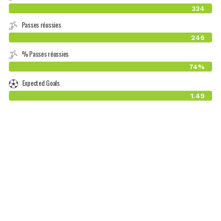
334
Passes réussies
246
% Passes réussies
74%
Expected Goals
1.49