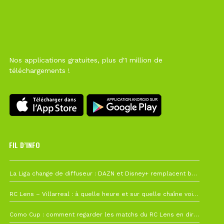
Nos applications gratuites, plus d'1 million de
téléchargements !
FIL D’INFO
6 août à 10h12
La Liga change de diffuseur : DAZN et Disney+ remplacent beIN Sports !
1 août à 09h19
RC Lens – Villarreal : à quelle heure et sur quelle chaîne voir la finale de la Como Cup ?
27 juillet à 19h57
Como Cup : comment regarder les matchs du RC Lens en direct ?