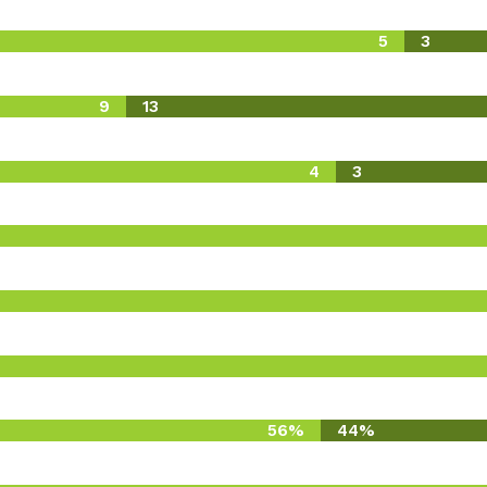
5
3
9
13
4
3
56%
44%