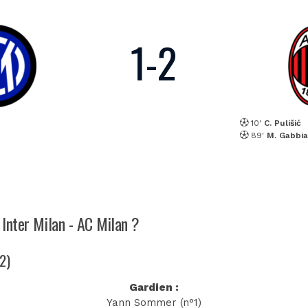
1
-
2
10'
C. Pulišić
89'
M. Gabbi
 Inter Milan - AC Milan ?
-2)
Gardien :
Yann Sommer (n°1)