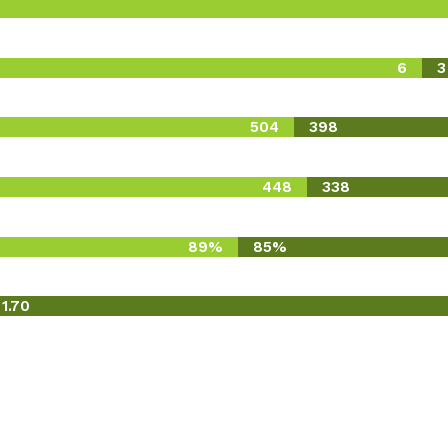
6
3
504
398
448
338
89%
85%
1.70