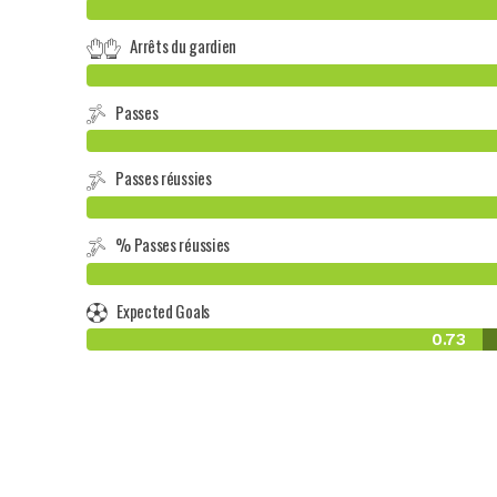
Arrêts du gardien
Passes
Passes réussies
% Passes réussies
Expected Goals
0.73