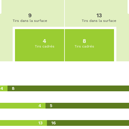
9
13
Tirs dans la surface
Tirs dans la surface
4
8
Tirs cadrés
Tirs cadrés
4
8
4
5
13
16