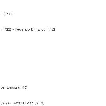
i (n°95)
 (n°22) - Federico Dimarco (n°32)
Hernández (n°19)
a (n°7) - Rafael Leão (n°10)