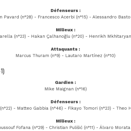
Défenseurs :
n Pavard (n°28) - Francesco Acerbi (n°15) - Alessandro Baston
Milieux :
arella (n°23) - Hakan Çalhanoğlu (n°20) - Henrikh Mkhitaryan
Attaquants :
Marcus Thuram (n°9) - Lautaro Martínez (n°10)
-1)
Gardien :
Mike Maignan (n°16)
Défenseurs :
n°22) - Matteo Gabbia (n°46) - Fikayo Tomori (n°23) - Theo 
Milieux :
Youssouf Fofana (n°29) - Christian Pulišić (n°11) - Álvaro Morat