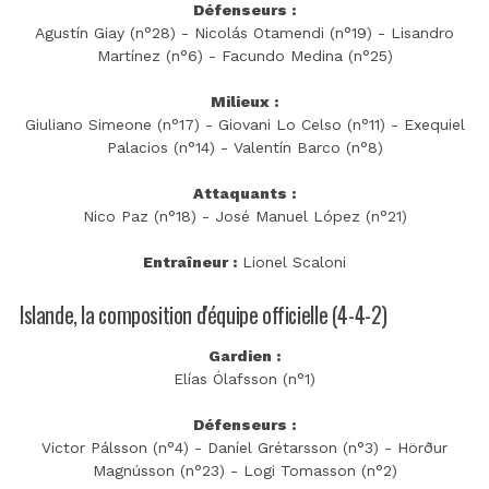
Défenseurs :
Agustín Giay (n°28) - Nicolás Otamendi (n°19) - Lisandro
Martínez (n°6) - Facundo Medina (n°25)
Milieux :
Giuliano Simeone (n°17) - Giovani Lo Celso (n°11) - Exequiel
Palacios (n°14) - Valentín Barco (n°8)
Attaquants :
Nico Paz (n°18) - José Manuel López (n°21)
Entraîneur :
Lionel Scaloni
Islande, la composition d'équipe officielle (4-4-2)
Gardien :
Elías Ólafsson (n°1)
Défenseurs :
Victor Pálsson (n°4) - Daníel Grétarsson (n°3) - Hörður
Magnússon (n°23) - Logi Tomasson (n°2)