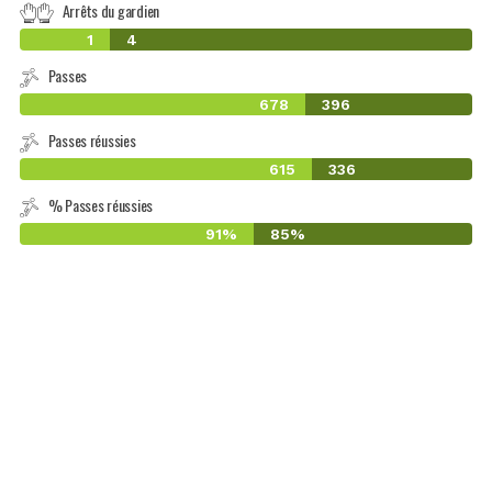
Arrêts du gardien
1
4
Passes
678
396
Passes réussies
615
336
% Passes réussies
91%
85%