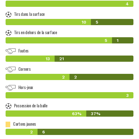
4
Tirs dans la surface
10
5
Tirs en dehors de la surface
5
1
Fautes
13
21
Corners
2
2
Hors-jeux
3
Possession de la balle
63%
37%
Cartons jaunes
2
6