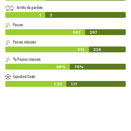
Arrêts du gardien
1
2
Passes
582
297
Passes réussies
512
226
% Passes réussies
88%
76%
Expected Goals
1.20
1.17