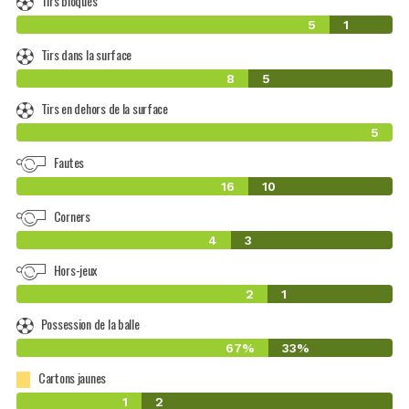
Tirs bloqués
5
1
Tirs dans la surface
8
5
Tirs en dehors de la surface
5
Fautes
16
10
Corners
4
3
Hors-jeux
2
1
Possession de la balle
67%
33%
Cartons jaunes
1
2