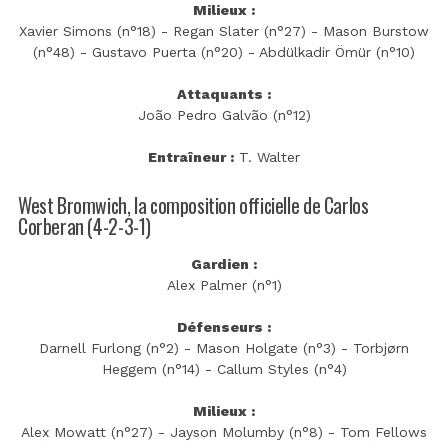
Milieux :
Xavier Simons (n°18) - Regan Slater (n°27) - Mason Burstow
(n°48) - Gustavo Puerta (n°20) - Abdülkadir Ömür (n°10)
Attaquants :
João Pedro Galvão (n°12)
Entraîneur :
T. Walter
West Bromwich, la composition officielle de Carlos
Corberan (4-2-3-1)
Gardien :
Alex Palmer (n°1)
Défenseurs :
Darnell Furlong (n°2) - Mason Holgate (n°3) - Torbjørn
Heggem (n°14) - Callum Styles (n°4)
Milieux :
Alex Mowatt (n°27) - Jayson Molumby (n°8) - Tom Fellows