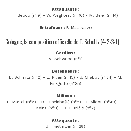
Attaquants :
I. Bebou (n°9) - W. Weghorst (n°10) - M. Beier (n°14)
Entraîneur :
P. Matarazzo
Cologne, la composition officielle de T. Schultz (4-2-3-1)
Gardien :
M. Schwäbe (n°1)
Défenseurs :
B. Schmitz (n°2) - L. Kilian (n°15) - J. Chabot (n°24) - M.
Finkgräfe (n°35)
Milieux :
E. Martel (n°6) - D. Huseinbašić (n°8) - F. Alidou (n°40) - F.
Kainz (n°11) - D. Ljubičić (n°7)
Attaquants :
J. Thielmann (n°29)