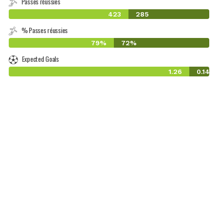
Passes réussies
423
285
% Passes réussies
79%
72%
Expected Goals
1.26
0.14