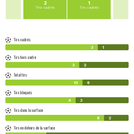
3
1
Tirs cadrés
Tirs cadrés
Tirs cadrés
3
1
Tirs hors cadre
3
2
Total tirs
10
6
Tirs bloqués
4
3
Tirs dans la surface
8
2
Tirs en dehors de la surface