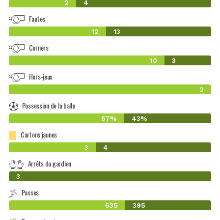
2
4
Fautes
12
13
Corners
10
3
Hors-jeux
2
Possession de la balle
57%
43%
Cartons jaunes
3
4
Arrêts du gardien
0
3
Passes
535
395