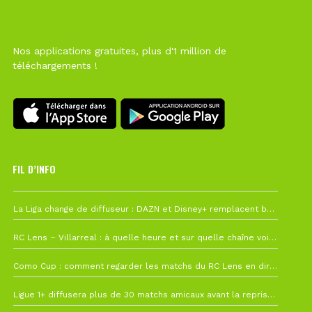
Nos applications gratuites, plus d'1 million de
téléchargements !
FIL D’INFO
6 août à 10h12
La Liga change de diffuseur : DAZN et Disney+ remplacent beIN Sports !
1 août à 09h19
RC Lens – Villarreal : à quelle heure et sur quelle chaîne voir la finale de la Como Cup ?
27 juillet à 19h57
Como Cup : comment regarder les matchs du RC Lens en direct ?
22 juillet à 19h16
Ligue 1+ diffusera plus de 30 matchs amicaux avant la reprise de la Ligue 1