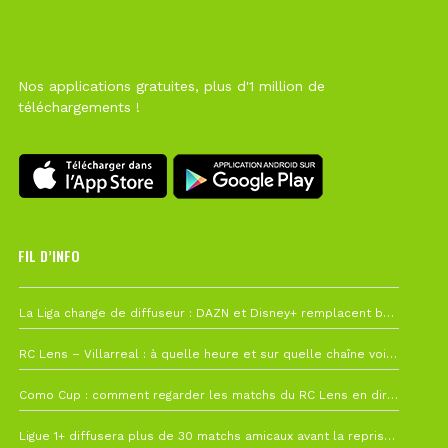
Nos applications gratuites, plus d'1 million de
téléchargements !
FIL D’INFO
6 août à 10h12
La Liga change de diffuseur : DAZN et Disney+ remplacent beIN Sports !
1 août à 09h19
RC Lens – Villarreal : à quelle heure et sur quelle chaîne voir la finale de la Como Cup ?
27 juillet à 19h57
Como Cup : comment regarder les matchs du RC Lens en direct ?
22 juillet à 19h16
Ligue 1+ diffusera plus de 30 matchs amicaux avant la reprise de la Ligue 1