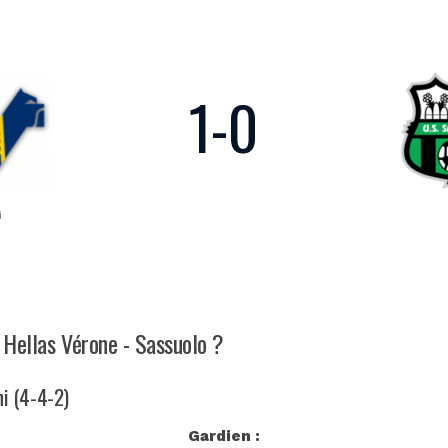
1
-
0
i
h Hellas Vérone - Sassuolo ?
ni (4-4-2)
Gardien :