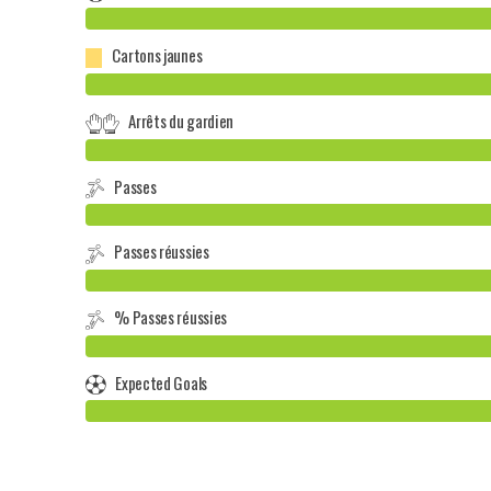
Cartons jaunes
Arrêts du gardien
Passes
Passes réussies
% Passes réussies
Expected Goals