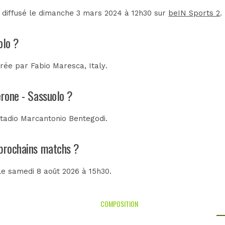
é diffusé le dimanche 3 mars 2024 à 12h30 sur
beIN Sports 2
.
olo ?
trée par
Fabio Maresca, Italy
.
érone - Sassuolo ?
tadio Marcantonio Bentegodi
.
s prochains matchs ?
 le samedi 8 août 2026 à 15h30.
COMPOSITION