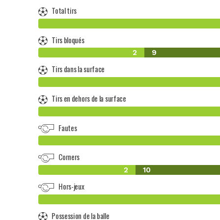
Total tirs
Tirs bloqués
2
9
Tirs dans la surface
Tirs en dehors de la surface
Fautes
Corners
2
10
Hors-jeux
Possession de la balle