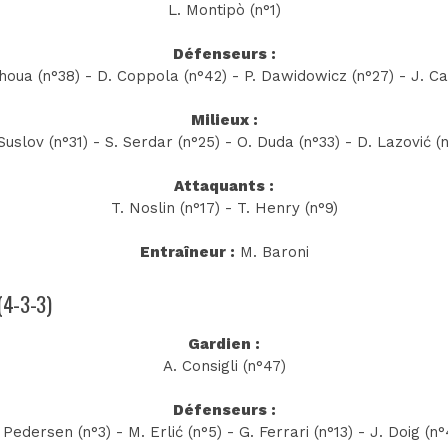
L. Montipò (n°1)
Défenseurs :
houa (n°38) - D. Coppola (n°42) - P. Dawidowicz (n°27) - J. Ca
Milieux :
Suslov (n°31) - S. Serdar (n°25) - O. Duda (n°33) - D. Lazović (
Attaquants :
T. Noslin (n°17) - T. Henry (n°9)
Entraîneur :
M. Baroni
 (4-3-3)
Gardien :
A. Consigli (n°47)
Défenseurs :
 Pedersen (n°3) - M. Erlić (n°5) - G. Ferrari (n°13) - J. Doig (n°