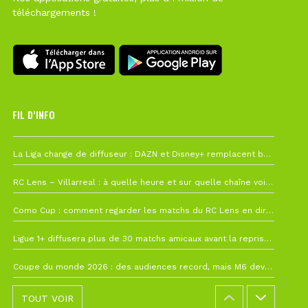
téléchargements !
FIL D’INFO
6 août à 10h12
La Liga change de diffuseur : DAZN et Disney+ remplacent beIN Sports !
1 août à 09h19
RC Lens – Villarreal : à quelle heure et sur quelle chaîne voir la finale de la Como Cup ?
27 juillet à 19h57
Como Cup : comment regarder les matchs du RC Lens en direct ?
22 juillet à 19h16
Ligue 1+ diffusera plus de 30 matchs amicaux avant la reprise de la Ligue 1
22 juillet à 15h22
Coupe du monde 2026 : des audiences record, mais M6 devrait perdre très gros !
TOUT VOIR