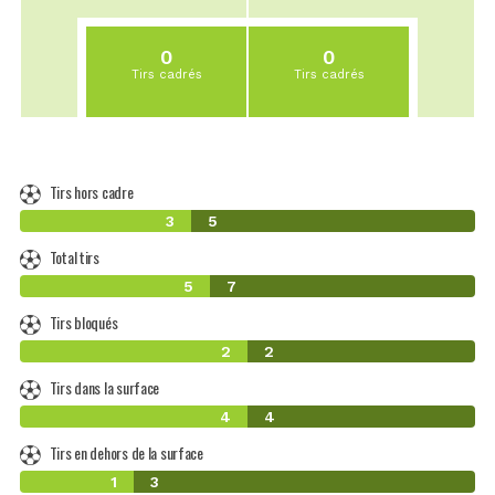
0
0
Tirs cadrés
Tirs cadrés
Tirs hors cadre
3
5
Total tirs
5
7
Tirs bloqués
2
2
Tirs dans la surface
4
4
Tirs en dehors de la surface
1
3