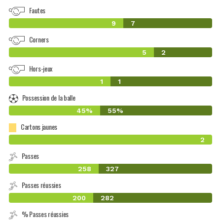
Fautes
9
7
Corners
5
2
Hors-jeux
1
1
Possession de la balle
45%
55%
Cartons jaunes
2
Passes
258
327
Passes réussies
200
282
% Passes réussies