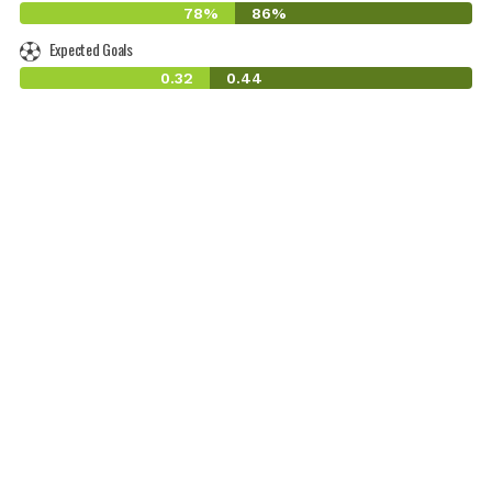
78%
86%
Expected Goals
0.32
0.44