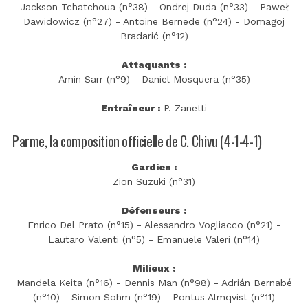
Jackson Tchatchoua (n°38) - Ondrej Duda (n°33) - Paweł
Dawidowicz (n°27) - Antoine Bernede (n°24) - Domagoj
Bradarić (n°12)
Attaquants :
Amin Sarr (n°9) - Daniel Mosquera (n°35)
Entraîneur :
P. Zanetti
Parme, la composition officielle de C. Chivu (4-1-4-1)
Gardien :
Zion Suzuki (n°31)
Défenseurs :
Enrico Del Prato (n°15) - Alessandro Vogliacco (n°21) -
Lautaro Valenti (n°5) - Emanuele Valeri (n°14)
Milieux :
Mandela Keita (n°16) - Dennis Man (n°98) - Adrián Bernabé
(n°10) - Simon Sohm (n°19) - Pontus Almqvist (n°11)