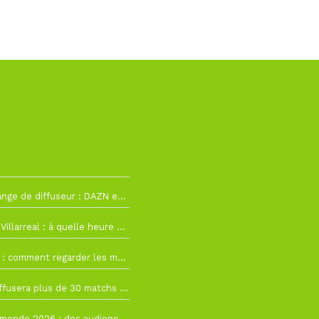
2
La Liga change de diffuseur : DAZN et Disney+ remplacent beIN Sports !
h19
RC Lens – Villarreal : à quelle heure et sur quelle chaîne voir la finale de la Como Cup ?
 19h57
Como Cup : comment regarder les matchs du RC Lens en direct ?
 19h16
Ligue 1+ diffusera plus de 30 matchs amicaux avant la reprise de la Ligue 1
 15h22
Coupe du monde 2026 : des audiences record, mais M6 devrait perdre très gros !