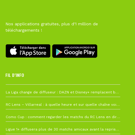
Nos applications gratuites, plus d'1 million de
téléchargements !
FIL D’INFO
6 août à 10h12
La Liga change de diffuseur : DAZN et Disney+ remplacent beIN Sports !
1 août à 09h19
RC Lens – Villarreal : à quelle heure et sur quelle chaîne voir la finale de la Como Cup ?
27 juillet à 19h57
Como Cup : comment regarder les matchs du RC Lens en direct ?
22 juillet à 19h16
Ligue 1+ diffusera plus de 30 matchs amicaux avant la reprise de la Ligue 1