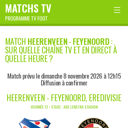
MATCHS TV
PROGRAMME TV FOOT
MATCH
HEERENVEEN
-
FEYENOORD
:
SUR QUELLE CHAÎNE TV ET EN DIRECT À
QUELLE HEURE ?
Match prévu le dimanche 8 novembre 2026 à 12h15
Diffusion à confirmer
HEERENVEEN - FEYENOORD, EREDIVISIE
JOURNÉE 12 • STADE : ABE LENSTRA STADION