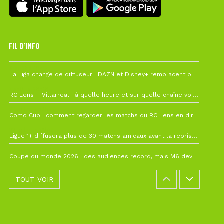
FIL D’INFO
6 août à 10h12
La Liga change de diffuseur : DAZN et Disney+ remplacent beIN Sports !
1 août à 09h19
RC Lens – Villarreal : à quelle heure et sur quelle chaîne voir la finale de la Como Cup ?
27 juillet à 19h57
Como Cup : comment regarder les matchs du RC Lens en direct ?
22 juillet à 19h16
Ligue 1+ diffusera plus de 30 matchs amicaux avant la reprise de la Ligue 1
22 juillet à 15h22
Coupe du monde 2026 : des audiences record, mais M6 devrait perdre très gros !
TOUT VOIR