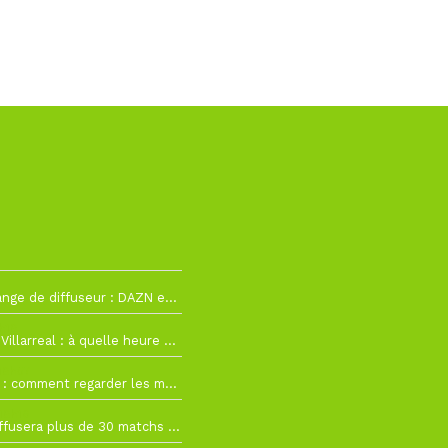
La Liga change de diffuseur : DAZN et Disney+ remplacent beIN Sports !
h19
RC Lens – Villarreal : à quelle heure et sur quelle chaîne voir la finale de la Como Cup ?
 19h57
Como Cup : comment regarder les matchs du RC Lens en direct ?
 19h16
Ligue 1+ diffusera plus de 30 matchs amicaux avant la reprise de la Ligue 1