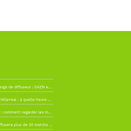
h12
La Liga change de diffuseur : DAZN et Disney+ remplacent beIN Sports !
h19
RC Lens – Villarreal : à quelle heure et sur quelle chaîne voir la finale de la Como Cup ?
 19h57
Como Cup : comment regarder les matchs du RC Lens en direct ?
 19h16
Ligue 1+ diffusera plus de 30 matchs amicaux avant la reprise de la Ligue 1