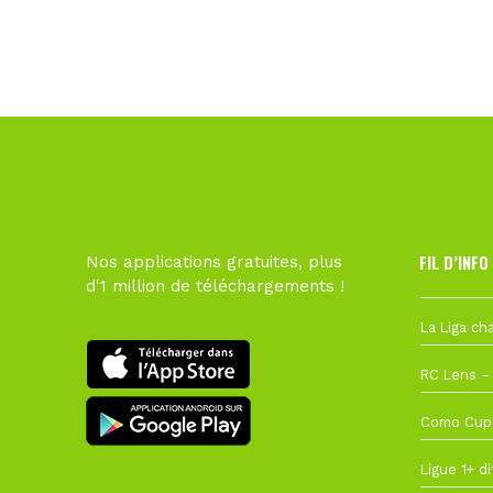
FIL D’INFO
Nos applications gratuites, plus
d'1 million de téléchargements !
6 août à 10
1 août à 09
27 juillet à
22 juillet à