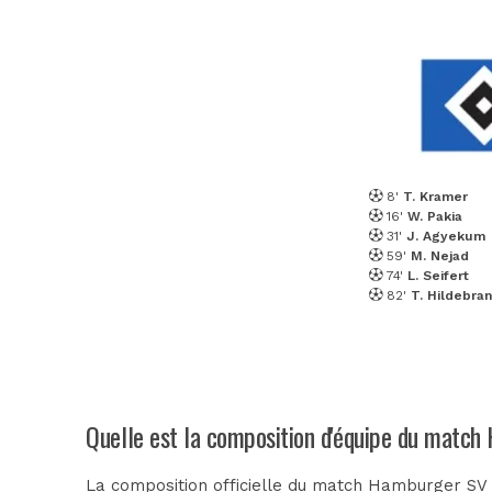
8'
T. Kramer
16'
W. Pakia
31'
J. Agyekum
59'
M. Nejad
74'
L. Seifert
82'
T. Hildebra
Quelle est la composition d'équipe du match
La composition officielle du match Hamburger SV I