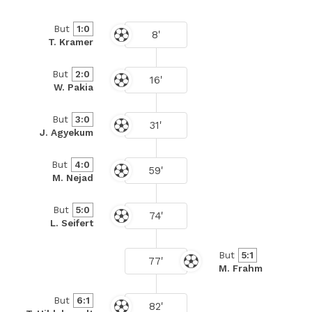
But
1:0
8'
T. Kramer
But
2:0
16'
W. Pakia
But
3:0
31'
J. Agyekum
But
4:0
59'
M. Nejad
But
5:0
74'
L. Seifert
But
5:1
77'
M. Frahm
But
6:1
82'