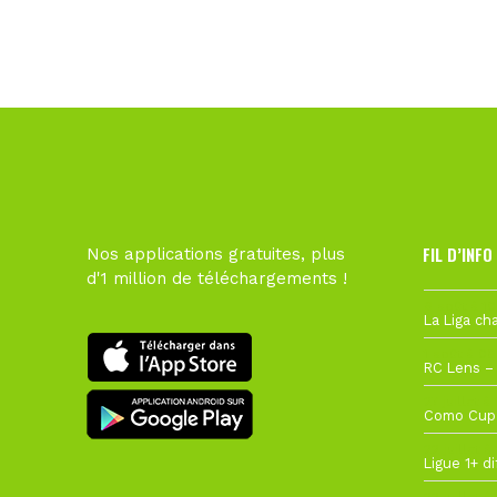
FIL D’INFO
Nos applications gratuites, plus
d'1 million de téléchargements !
6 août à 10
1 août à 09
27 juillet à
22 juillet à