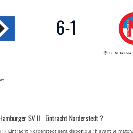
6
-
1
77'
M. Frahm
ndt
 Hamburger SV II - Eintracht Norderstedt ?
I - Eintracht Norderstedt sera disponible 1h avant le match