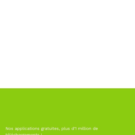
Nos applications gratuites, plus d'1 million de
téléchargements !