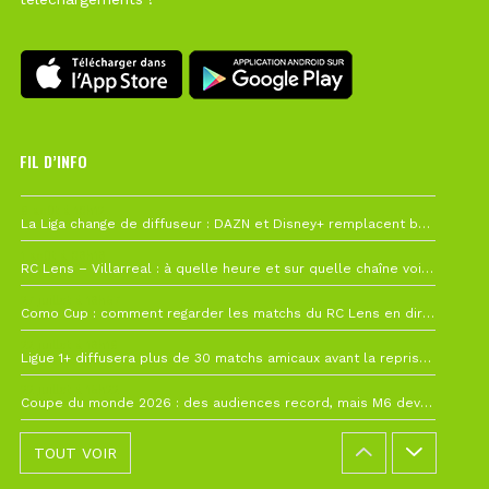
FIL D’INFO
6 août à 10h12
La Liga change de diffuseur : DAZN et Disney+ remplacent beIN Sports !
1 août à 09h19
RC Lens – Villarreal : à quelle heure et sur quelle chaîne voir la finale de la Como Cup ?
27 juillet à 19h57
Como Cup : comment regarder les matchs du RC Lens en direct ?
22 juillet à 19h16
Ligue 1+ diffusera plus de 30 matchs amicaux avant la reprise de la Ligue 1
22 juillet à 15h22
Coupe du monde 2026 : des audiences record, mais M6 devrait perdre très gros !
TOUT VOIR