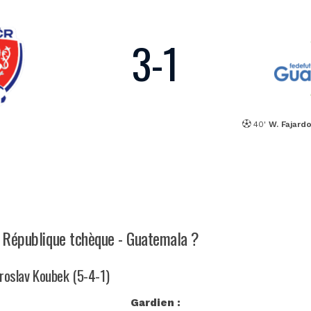
3
-
1
40'
W. Fajard
ch République tchèque - Guatemala ?
iroslav Koubek (5-4-1)
Gardien :