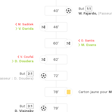
But
1:1
40'
W. Fajardo,
(Passeur
M. Sadilek
46'
V. Darida
O. Santis
60'
M. Evans
V. Coufal
62'
D. Doudera
But
2:1
72'
asseur : D. Doudera)
78'
Carton jaune pour
M
But
3:1
79'
D. Visinsky