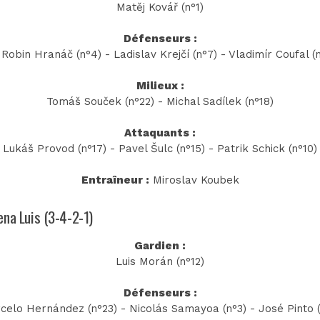
Matěj Kovář (n°1)
Défenseurs :
obin Hranáč (n°4) - Ladislav Krejčí (n°7) - Vladimír Coufal (
Milieux :
Tomáš Souček (n°22) - Michal Sadílek (n°18)
Attaquants :
Lukáš Provod (n°17) - Pavel Šulc (n°15) - Patrik Schick (n°10)
Entraîneur :
Miroslav Koubek
ena Luis (3-4-2-1)
Gardien :
Luis Morán (n°12)
Défenseurs :
celo Hernández (n°23) - Nicolás Samayoa (n°3) - José Pinto (