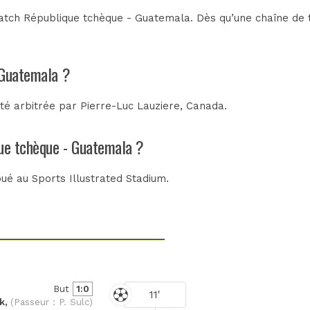
tch République tchèque - Guatemala. Dès qu’une chaîne de té
 Guatemala ?
té arbitrée par
Pierre-Luc Lauziere, Canada
.
que tchèque - Guatemala ?
oué au
Sports Illustrated Stadium
.
But
1:0
11'
ck,
(Passeur : P. Sulc)