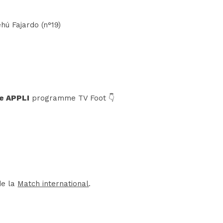
hú Fajardo (n°19)
e APPLI
programme TV Foot 👇
de la
Match international
.