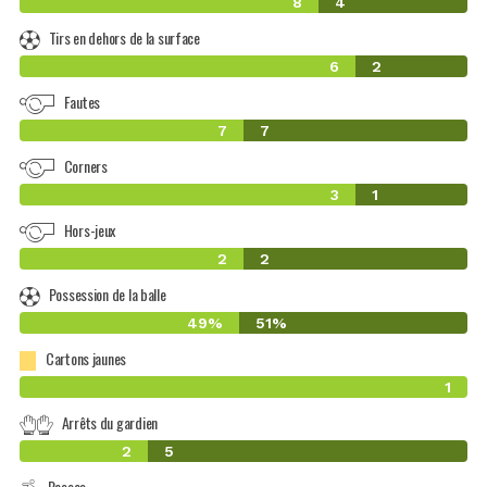
8
4
Tirs en dehors de la surface
6
2
Fautes
7
7
Corners
3
1
Hors-jeux
2
2
Possession de la balle
49%
51%
Cartons jaunes
1
Arrêts du gardien
2
5
Passes