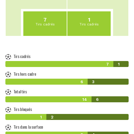
7
1
Tirs cadrés
Tirs cadrés
Tirs cadrés
7
1
Tirs hors cadre
6
3
Total tirs
14
6
Tirs bloqués
1
2
Tirs dans la surface