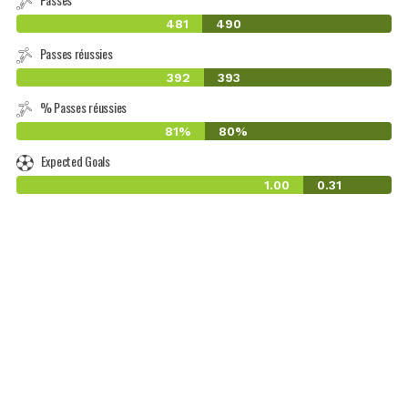
481
490
Passes réussies
392
393
% Passes réussies
81%
80%
Expected Goals
1.00
0.31