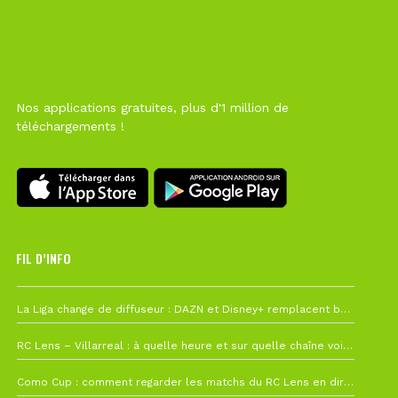
Nos applications gratuites, plus d'1 million de
téléchargements !
FIL D’INFO
6 août à 10h12
La Liga change de diffuseur : DAZN et Disney+ remplacent beIN Sports !
1 août à 09h19
RC Lens – Villarreal : à quelle heure et sur quelle chaîne voir la finale de la Como Cup ?
27 juillet à 19h57
Como Cup : comment regarder les matchs du RC Lens en direct ?