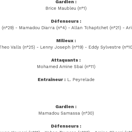
Gardien :
Brice Maubleu (n°1)
Défenseurs :
(n°29) - Mamadou Diarra (n°4) - Allan Tchaptchet (n°21) - Ar
Milieux :
eo Valls (n°25) - Lenny Joseph (n°19) - Eddy Sylvestre (n°1
Attaquants :
Mohamed Amine Sbai (n°11)
Entraîneur :
L. Peyrelade
Gardien :
Mamadou Samassa (n°30)
Défenseurs :