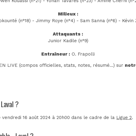
Owen Kouassi (n°21) - Yohan Tavares (n°23) - Amine Cherni (n°2
Milieux :
okounté (n°18) - Jimmy Roye (n°4) - Sam Sanna (n°6) - Kévin Z
Attaquants :
Junior Kadile (n°9)
Entraîneur :
O. Frapolli
N LIVE (compos officielles, stats, notes, résumé...) sur
notr
 Laval ?
e vendredi 16 août 2024 à 20h00 dans le cadre de la
Ligue 2
.
oble - Laval ?