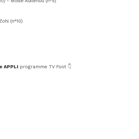
0) - Moise Adilehou (n°5)
ohi (n°10)
e APPLI
programme TV Foot 👇