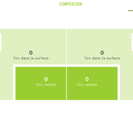
COMPOSITION
0
0
Tirs dans la surface
Tirs dans la surface
0
0
Tirs cadrés
Tirs cadrés