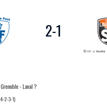
2
-
1
88'
J. Kadile
 Grenoble - Laval ?
(4-2-3-1)