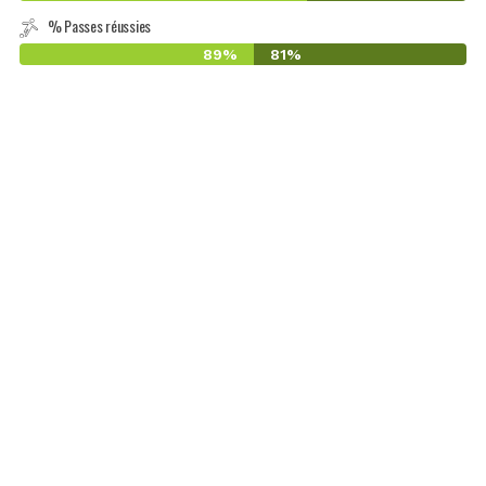
% Passes réussies
89%
81%