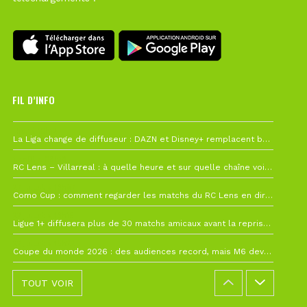
FIL D’INFO
Hier à 10h12
La Liga change de diffuseur : DAZN et Disney+ remplacent beIN Sports !
1 août à 09h19
RC Lens – Villarreal : à quelle heure et sur quelle chaîne voir la finale de la Como Cup ?
27 juillet à 19h57
Como Cup : comment regarder les matchs du RC Lens en direct ?
22 juillet à 19h16
Ligue 1+ diffusera plus de 30 matchs amicaux avant la reprise de la Ligue 1
22 juillet à 15h22
Coupe du monde 2026 : des audiences record, mais M6 devrait perdre très gros !
TOUT VOIR