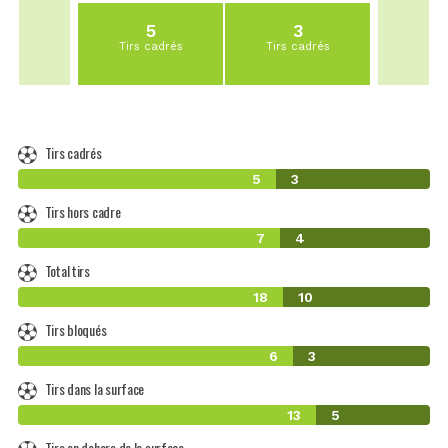
5
3
Tirs cadrés
Tirs cadrés
Tirs cadrés
5
3
Tirs hors cadre
7
4
Total tirs
18
10
Tirs bloqués
6
3
Tirs dans la surface
13
5
Tirs en dehors de la surface