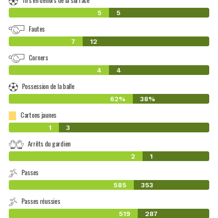
5
5
Fautes
7
12
Corners
4
4
Possession de la balle
62%
38%
Cartons jaunes
1
3
Arrêts du gardien
2
1
Passes
585
353
Passes réussies
519
287