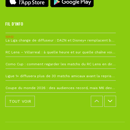
FIL D’INFO
10h12
La Liga change de diffuseur : DAZN et Disney+ remplacent beIN Sports !
1 août à 09h19
RC Lens – Villarreal : à quelle heure et sur quelle chaîne voir la finale de la Como Cup ?
27 juillet à 19h57
Como Cup : comment regarder les matchs du RC Lens en direct ?
22 juillet à 19h16
Ligue 1+ diffusera plus de 30 matchs amicaux avant la reprise de la Ligue 1
22 juillet à 15h22
Coupe du monde 2026 : des audiences record, mais M6 devrait perdre très gros !
TOUT VOIR