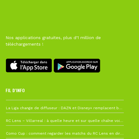
Nos applications gratuites, plus d'1 million de
téléchargements !
FIL D’INFO
6 août à 10h12
La Liga change de diffuseur : DAZN et Disney+ remplacent beIN Sports !
1 août à 09h19
RC Lens – Villarreal : à quelle heure et sur quelle chaîne voir la finale de la Como Cup ?
27 juillet à 19h57
Como Cup : comment regarder les matchs du RC Lens en direct ?