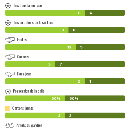
Tirs dans la surface
8
4
Tirs en dehors de la surface
9
8
Fautes
13
9
Corners
5
7
Hors-jeux
2
1
Possession de la balle
50%
50%
Cartons jaunes
3
3
Arrêts du gardien