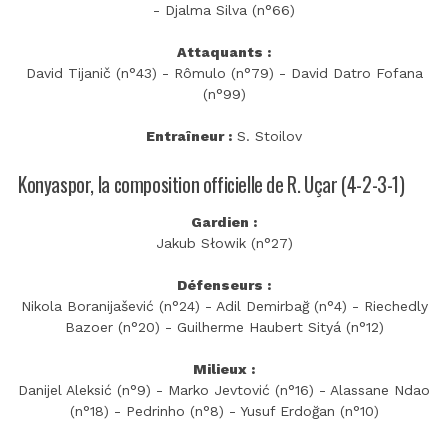
- Djalma Silva (n°66)
Attaquants :
David Tijanič (n°43) - Rômulo (n°79) - David Datro Fofana
(n°99)
Entraîneur :
S. Stoilov
Konyaspor, la composition officielle de R. Uçar (4-2-3-1)
Gardien :
Jakub Słowik (n°27)
Défenseurs :
Nikola Boranijašević (n°24) - Adil Demirbağ (n°4) - Riechedly
Bazoer (n°20) - Guilherme Haubert Sityá (n°12)
Milieux :
Danijel Aleksić (n°9) - Marko Jevtović (n°16) - Alassane Ndao
(n°18) - Pedrinho (n°8) - Yusuf Erdoğan (n°10)