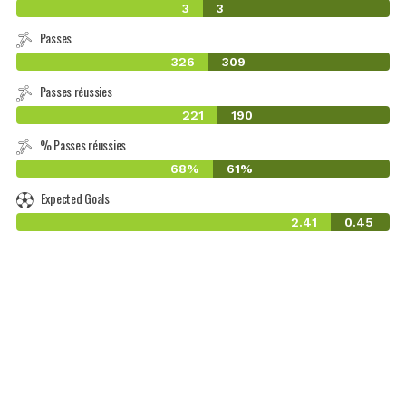
3
3
Passes
326
309
Passes réussies
221
190
% Passes réussies
68%
61%
Expected Goals
2.41
0.45