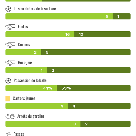
Tirs en dehors de la surface
6
1
Fautes
16
13
Corners
2
5
Hors-jeux
1
2
Possession de la balle
41%
59%
Cartons jaunes
4
4
Arrêts du gardien
3
2
Passes