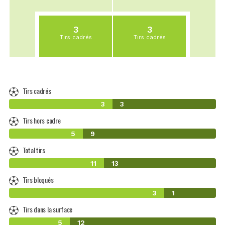
3
3
Tirs cadrés
Tirs cadrés
Tirs cadrés
3
3
Tirs hors cadre
5
9
Total tirs
11
13
Tirs bloqués
3
1
Tirs dans la surface
5
12