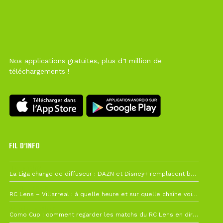
Nos applications gratuites, plus d'1 million de
téléchargements !
FIL D’INFO
Hier à 10h12
La Liga change de diffuseur : DAZN et Disney+ remplacent beIN Sports !
1 août à 09h19
RC Lens – Villarreal : à quelle heure et sur quelle chaîne voir la finale de la Como Cup ?
27 juillet à 19h57
Como Cup : comment regarder les matchs du RC Lens en direct ?