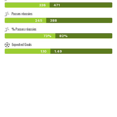
336
471
Passes réussies
245
388
% Passes réussies
73%
82%
Expected Goals
1.10
1.49