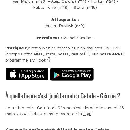
Iván Martín (n°23) - Aleix García (n°14) - Portu (n°24) -
Pablo Torre (n°18) - Sávio (n°16)
Attaquants :
Artem Dovbyk (n°9)
Entraîneur :
Míchel Sánchez
Pratique 👉
retrouvez ce match et bien d'autres EN LIVE
(compos officielles, stats, notes, résumé...) sur
notre APPLI
programme TV Foot 👇
À quelle heure s'est joué le match Getafe - Gérone ?
Le match entre Getafe et Gérone s'est déroulé le samedi 16
mars 2024 à 18h30 dans le cadre de la
Liga
.
Sur quelle chaîne était diffusé le match Getafe -